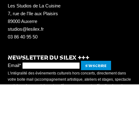
Les Studios de La Cuisine
7, rue de l'Ile aux Plaisirs
89000 Auxerre
studios@lesilex.fr
03 86 40 95 50
NEWSLETTER DU SILEX +++
Email*
L'intégralité des événements culturels hors concerts, directement dans
votre boite mail (accompagnement artistique, ateliers et stages, spectacle
scolaires, documentaires et conférences, expos et café culturel, +++)
Devenir mécène
Devenir bénévole
Mentions légales
Partenaires