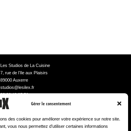
Les Studios de La Cuisine
7, rue de l'Ile aux Plaisirs
89000 Auxerre
studios@lesilex.fr
03 86 40 95 50
Gérer le consentement
NEWSLETTER DU SILEX +++
sons des cookies pour améliorer votre expérience sur notre site.
Email*
nt, vous nous permettez d’utiliser certaines informations
L'intégralité des événements culturels hors concerts, directement