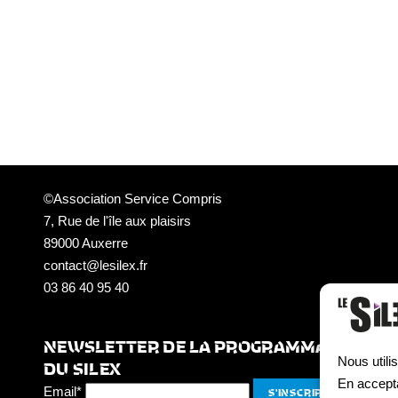
©Association Service Compris
7, Rue de l'île aux plaisirs
89000 Auxerre
contact@lesilex.fr
03 86 40 95 40
NEWSLETTER DE LA PROGRAMMATION
Nous utili
DU SILEX
En accepta
Email*