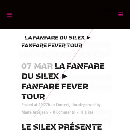
MENU
LA FANFARE DU SILEX ►
FANFARE FEVER TOUR
07 MAR
LA FANFARE
DU SILEX ►
FANFARE FEVER
TOUR
Posted at 10:27h
in
Concert
,
Uncategorized
by
Maïté Grosjean
0 Comments
0
Likes
LE SILEX PRÉSENTE