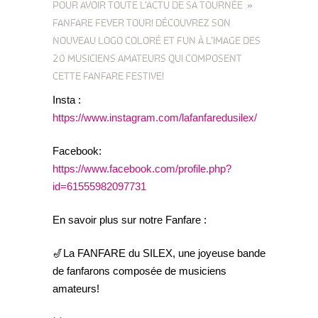
POUR AVOIR TOUTE L’ACTU DE SA TOURNÉE »
FANFARE FEVER TOUR! DÉCOUVREZ SON
NOUVEAU LOGO COLORÉ ET FUN À L’IMAGE DES
20 MUSICIENS AMATEURS QUI COMPOSENT
CETTE FANFARE FESTIVE!
Insta :
https://www.instagram.com/lafanfaredusilex/
Facebook:
https://www.facebook.com/profile.php?
id=61555982097731
En savoir plus sur notre Fanfare :
🎷La FANFARE du SILEX, une joyeuse bande
de fanfarons composée de musiciens
amateurs!