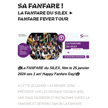
SA FANFARE !
LA FANFARE DU SILEX ►
FANFARE FEVER TOUR
🎂La FANFARE du SILEX, fête le 25 janvier
2024 ses 1 an! Happy Fanfare Day!🎂
A CETTE OCCASION, LA FANFARE SERA
PRÉSENTE SUR LES RÉSEAUX SOCIAUX AVEC
UNE PAGE FACEBOOK ET INSTAGRAM! SUIVEZ LA
FANFARE ET DEVENEZ FAN DE LA FANFARE