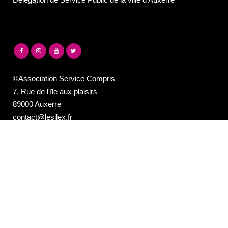
©Association Service Compris
7, Rue de l'île aux plaisirs
89000 Auxerre
contact@lesilex.fr
03 86 40 95 40
NEWSLETTER DE LA PROGRAMMATION
DU SILEX
Email*
Votre adresse e-mail est uniquement utilisée pour vous envoyer notre
newsletter et des informations sur les activités du Silex. Vous pouvez
toujours utiliser le lien de désinscription inclus dans la newsletter.