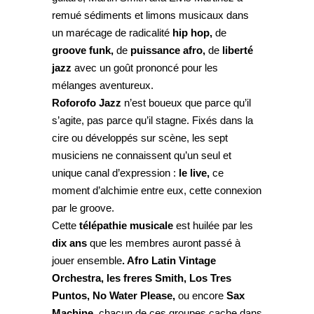
remué sédiments et limons musicaux dans
un marécage de radicalité
hip hop,
de
groove funk,
de
puissance afro,
de
liberté
jazz
avec un goût prononcé pour les
mélanges aventureux.
Roforofo Jazz
n’est boueux que parce qu’il
s’agite, pas parce qu’il stagne. Fixés dans la
cire ou développés sur scène, les sept
musiciens ne connaissent qu’un seul et
unique canal d’expression :
le live,
ce
moment d’alchimie entre eux, cette connexion
par le groove.
Cette
télépathie musicale
est huilée par les
dix ans
que les membres auront passé à
jouer ensemble
. Afro Latin Vintage
Orchestra, les freres Smith, Los Tres
Puntos, No Water Please,
ou encore
Sax
Machine
, chacun de ces groupes cache dans