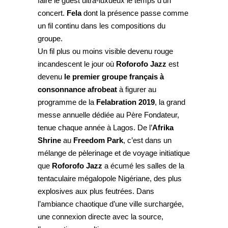
faire le guest ultra-luxueux le temps d’un
concert.
Fela
dont la présence passe comme
un fil continu dans les compositions du
groupe.
Un fil plus ou moins visible devenu rouge
incandescent le jour où
Roforofo Jazz
est
devenu
le premier groupe français à
consonnance afrobeat
à figurer au
programme de la
Felabration 2019
, la grand
messe annuelle dédiée au Père Fondateur,
tenue chaque année à Lagos. De l’
Afrika
Shrine
au
Freedom Park
, c’est dans un
mélange de pèlerinage et de voyage initiatique
que
Roforofo Jazz
a écumé les salles de la
tentaculaire mégalopole Nigériane, des plus
explosives aux plus feutrées. Dans
l’ambiance chaotique d’une ville surchargée,
une connexion directe avec la source,