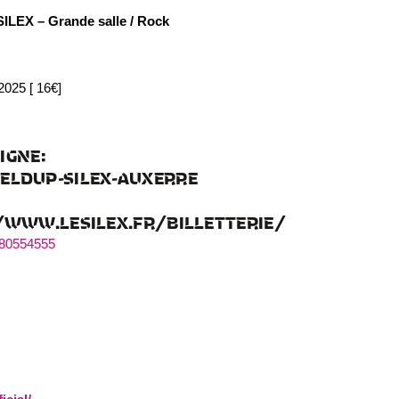
LEX – Grande salle / Rock
 2025 [ 16€]
IGNE:
ELDUP-SILEX-AUXERRE
://WWW.LESILEX.FR/BILLETTERIE/
/280554555