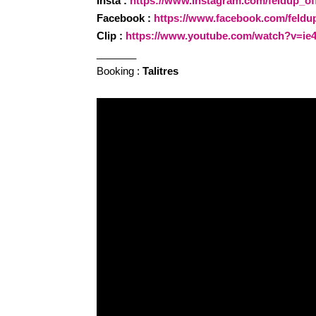
Insta :
https://www.instagram.com/feldup_offi
Facebook :
https://www.facebook.com/feldu
Clip :
https://www.youtube.com/watch?v=ie
_______
Booking :
Talitres