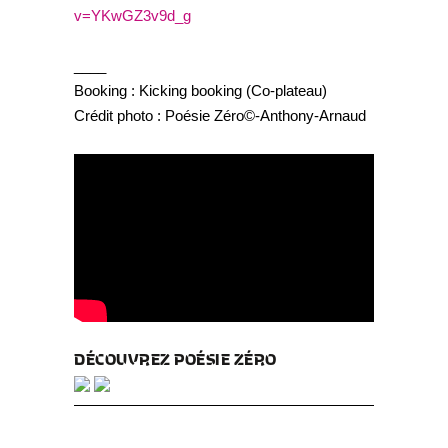
v=YKwGZ3v9d_g
____
Booking : Kicking booking (Co-plateau)
Crédit photo : Poésie Zéro©-Anthony-Arnaud
DÉCOUVREZ POÉSIE ZÉRO