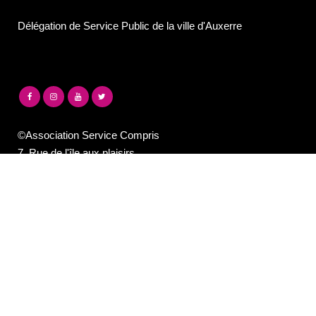
Délégation de Service Public de la ville d'Auxerre
©Association Service Compris
7, Rue de l'île aux plaisirs
89000 Auxerre
contact@lesilex.fr
03 86 40 95 40
NEWSLETTER DE LA PROGRAMMATION
DU SILEX
Email*
Votre adresse e-mail est uniquement utilisée pour vous envoyer notre