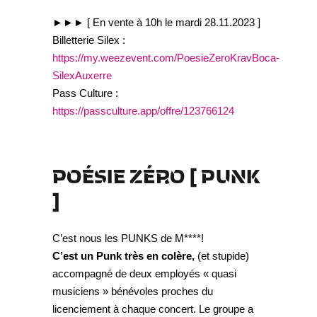
►►► [ En vente à 10h le mardi 28.11.2023 ]
Billetterie Silex :
https://my.weezevent.com/PoesieZeroKravBoca-
SilexAuxerre
Pass Culture :
https://passculture.app/offre/123766124
POÉSIE ZÉRO
[ PUNK
]
C’est nous les PUNKS de M****!
C’est un Punk très en colère,
(et stupide)
accompagné de deux employés « quasi
musiciens » bénévoles proches du
licenciement à chaque concert. Le groupe a