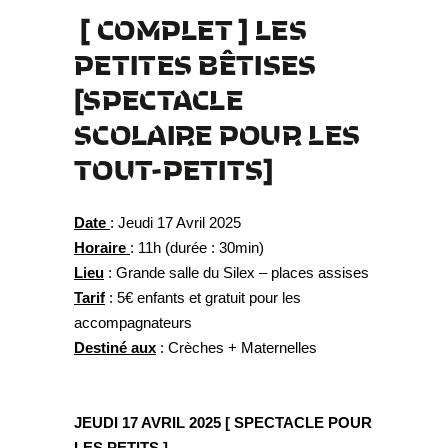
[ COMPLET ] LES
PETITES B
ÊTISES
[
SPECTACLE
SCOLAIRE POUR LES
TOUT-PETITS]
Date
: Jeudi 17 Avril 2025
Horaire
: 11h (durée : 30min)
Lieu
: Grande salle du Silex – places assises
Tarif
: 5€ enfants et gratuit pour les
accompagnateurs
Destiné aux
: Crèches + Maternelles
JEUDI 17 AVRIL 2025 [ SPECTACLE POUR
LES PETITS ]