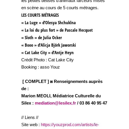
les petites bêtises d’animaux farceurs mises
en scène au cours de 5 courts métrages.
LES COURTS MÉTRAGES
« La Luge » d’Olesya Shchuklna
« La loi du plus fort » de Pascale Hecquet
« Sloth » de Julia Ocker
« Booo » d’Alicja Björk Jaworski
« Cat Lake City » d’Antje Heyn
Crédit Photo : Cat Lake City
Booking : asso Youz
[ COMPLET ] ◙
Renseignements auprès
de :
Marion MEOLI, Médiatrice Culturelle du
Silex :
mediation@lesilex.fr
/ 03 86 40 95 47
// Liens //
Site web :
https://youzprod.com/artists/le-