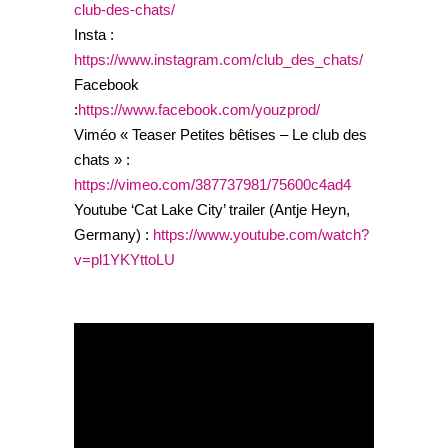
club-des-chats/
Insta :
https://www.instagram.com/club_des_chats/
Facebook
:
https://www.facebook.com/youzprod/
Viméo « Teaser Petites bêtises – Le club des
chats » :
https://vimeo.com/387737981/75600c4ad4
Youtube ‘Cat Lake City’ trailer (Antje Heyn,
Germany) :
https://www.youtube.com/watch?
v=pl1YKYttoLU