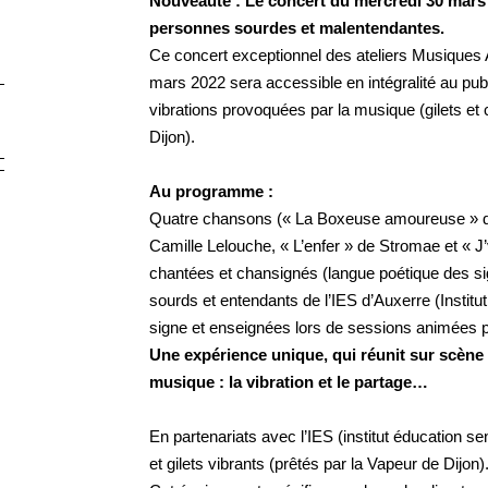
Nouveauté : Le concert du mercredi 30 mars 
personnes sourdes et malentendantes.
Ce concert exceptionnel des ateliers Musiques 
mars 2022 sera accessible en intégralité au publi
vibrations provoquées par la musique (gilets et 
Dijon).
Au programme :
Quatre chansons (« La Boxeuse amoureuse » d’A
Camille Lelouche, « L’enfer » de Stromae et « J’v
chantées et chansignés (langue poétique des si
sourds et entendants de l’IES d’Auxerre (Institu
signe et enseignées lors de sessions animées p
Une expérience unique, qui réunit sur scène 
musique : la vibration et le partage…
En partenariats avec l’IES (institut éducation s
et gilets vibrants (prêtés par la Vapeur de Dijon)