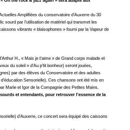
« On the rock & jazz again » sera adapté aux
Actuelles Amplifiées du conservatoire d’Auxerre du 30
c sourd par l’utilisation de matériel qui transmet les
caissons vibrants « blaisophones » fourni par la Vapeur de
rthur H., « Mais je t’aime » de Grand corps malade et
eux du soleil » d’Au p’tit bonheur) seront jouées,
gnes) par des élèves du Conservatoire et des adultes
t d’éducation Sensorielle). Ces chansons ont été mis en
ar Marie et Igor de la Compagnie des Petites Mains.
sourds et entendants, pour retrouver l’essence de la
ensorielle) d’Auxerre, ce concert sera équipé des caissons
.