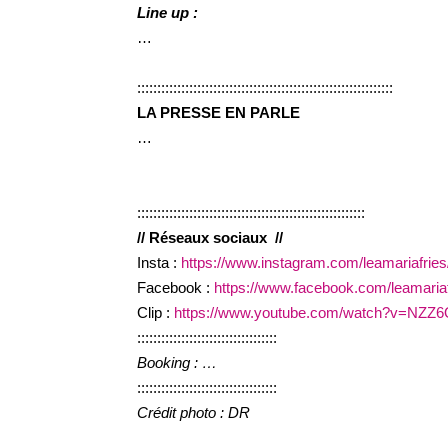
Line up :
…
::::::::::::::::::::::::::::::::::::::::::::::::::::::::::::::::
LA PRESSE EN PARLE
…
:::::::::::::::::::::::::::::::::::::::::::::::::::::::::
// Réseaux sociaux //
Insta :
https://www.instagram.com/leamariafries
Facebook :
https://www.facebook.com/leamariaf
Clip :
https://www.youtube.com/watch?v=NZZ
:::::::::::::::::::::::::::::::::::
Booking : …
:::::::::::::::::::::::::::::::::::
Crédit photo : DR