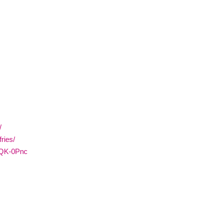
/
ries/
6QK-0Pnc