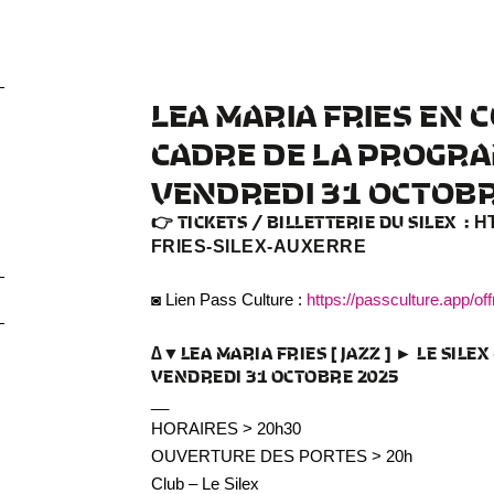
LEA MARIA FRIES EN 
CADRE DE LA PROGRA
VENDREDI 31 OCTOBR
👉
TICKETS / BILLETTERIE DU SILEX
:
HT
FRIES-SILEX-AUXERRE
◙ Lien Pass Culture :
https://passculture.app/o
∆▼LEA MARIA FRIES [ JAZZ ] ► LE SIL
VENDREDI 31 OCTOBRE 2025
__
HORAIRES > 20h30
OUVERTURE DES PORTES > 20h
Club – Le Silex