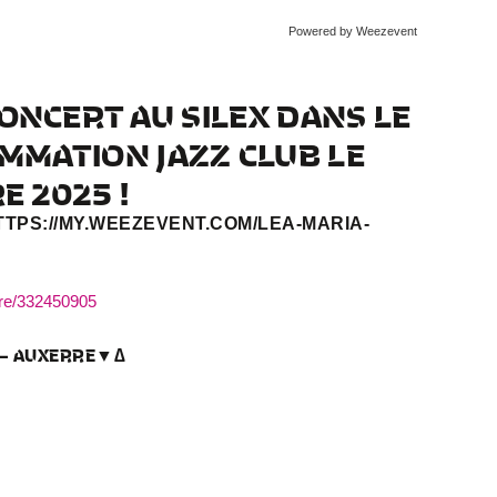
Powered by Weezevent
CONCERT AU SILEX DANS LE
MMATION JAZZ CLUB LE
E 2025 !
TPS://MY.WEEZEVENT.COM/LEA-MARIA-
ffre/332450905
EX – AUXERRE▼∆