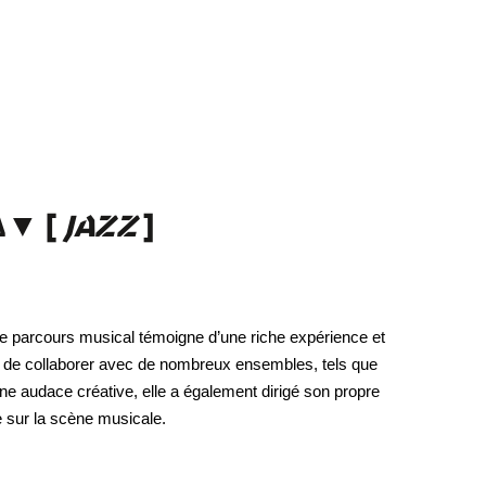
∆
▼
[
JAZZ
]
 le parcours musical témoigne d’une riche expérience et
ité de collaborer avec de nombreux ensembles, tels que
une audace créative, elle a également dirigé son propre
e sur la scène musicale.