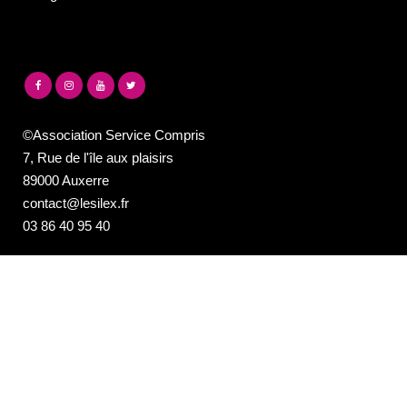
©Association Service Compris
7, Rue de l'île aux plaisirs
89000 Auxerre
contact@lesilex.fr
03 86 40 95 40
NEWSLETTER DE LA PROGRAMMATION
DU SILEX
Email*
Votre adresse e-mail est uniquement utilisée pour vous envoyer notre
newsletter et des informations sur les activités du Silex. Vous pouvez
toujours utiliser le lien de désinscription inclus dans la newsletter.