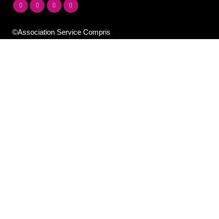
©Association Service Compris
7, Rue de l'île aux plaisirs
89000 Auxerre
contact@lesilex.fr
03 86 40 95 40
NEWSLETTER DE LA PROGRAMMATION
DU SILEX
Email*
Votre adresse e-mail est uniquement utilisée pour vous envoyer notre
newsletter et des informations sur les activités du Silex. Vous pouvez
toujours utiliser le lien de désinscription inclus dans la newsletter.
Les Studios de La Cuisine
7, rue de l'Ile aux Plaisirs