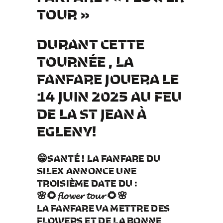
TOUR »
DURANT CETTE
TOURNÉE , LA
FANFARE JOUERA LE
14 JUIN 2025 AU FEU
DE LA ST JEAN À
EGLENY!
😁SANTÉ !
LA FANFARE DU
SILEX
ANNONCE UNE
TROISIÈME DATE DU :
🌸🌻𝓯𝓵𝓸𝔀𝓮𝓻 𝓽𝓸𝓾𝓻 🌻🌸
LA FANFARE VA METTRE DES
FLOWERS ET DE LA BONNE