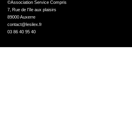
©Association Service Compris
7, Rue de l'île aux plaisirs
89000 Auxerre
contact@lesilex.fr
03 86 40 95 40
NEWSLETTER DE LA PROGRAMMATION
DU SILEX
Email*
Votre adresse e-mail est uniquement utilisée pour vous envoyer notre
newsletter et des informations sur les activités du Silex. Vous pouvez
toujours utiliser le lien de désinscription inclus dans la newsletter.
Les Studios de La Cuisine
7, rue de l'Ile aux Plaisirs
89000 Auxerre
studios@lesilex.fr