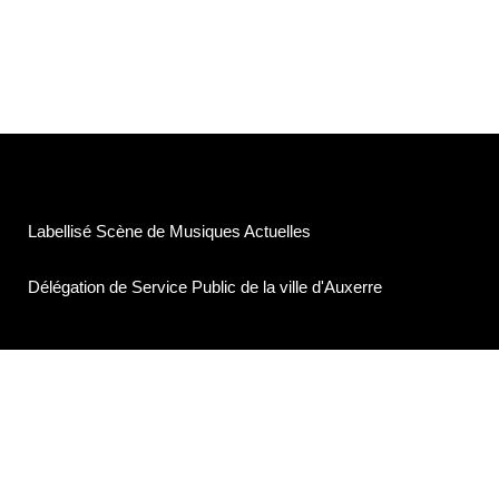
Labellisé Scène de Musiques Actuelles
Délégation de Service Public de la ville d'Auxerre
©Association Service Compris
7, Rue de l'île aux plaisirs