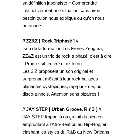
sa définition japonaise: « Comprendre
instinctivement une situation sans avoir
besoin qu’on nous explique ou qu’on nous
persuade ».
// ZZ&Z [ Rock Triphasé ]
//
Issu de la formation Les Frères Zeugma,
ZZ&Z est un trio de rock triphazé, c’est à dire
: Progressif, cuivré et distordu.
Les 3 Z proposent un son original et
surprenant mêlant à leur rock ballades
planantes dystopiques, rap-punk nrv, ou
disco-tunnels. Attention sons bizarres !
//
JAY STEP [ Urban Groove, Rn’B ]
//
JAY STEP frappe là où ça fait du bien en
empruntant à l’Afro-Beat ou au Hip-Hop, en
clashant les styles du R&B au New Orleans,