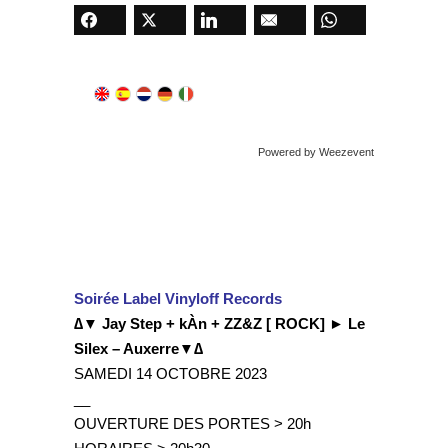
Powered by Weezevent
Soirée Label Vinyloff Records
∆▼ Jay Step + kÀn + ZZ&Z [ ROCK] ► Le
Silex – Auxerre▼∆
SAMEDI 14 OCTOBRE 2023
__
OUVERTURE DES PORTES > 20h