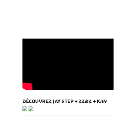
DÉCOUVREZ JAY STEP + ZZ&Z + KÀN