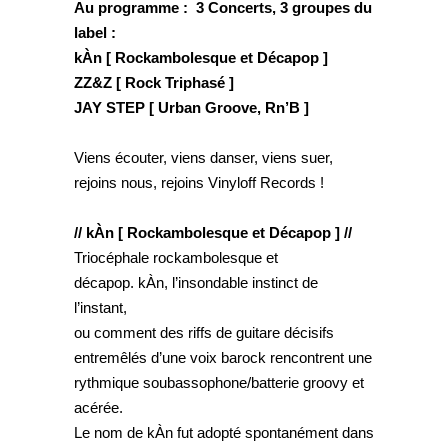
Au programme : 3 Concerts, 3 groupes du
label :
kÀn [ Rockambolesque et Décapop ]
ZZ&Z [ Rock Triphasé ]
JAY STEP [ Urban Groove, Rn’B ]
Viens écouter, viens danser, viens suer,
rejoins nous, rejoins Vinyloff Records !
// kÀn [ Rockambolesque et Décapop ] //
Triocéphale rockambolesque et
décapop. kÀn, l’insondable instinct de
l’instant,
ou comment des riffs de guitare décisifs
entremêlés d’une voix barock rencontrent une
rythmique soubassophone/batterie groovy et
acérée.
Le nom de kÀn fut adopté spontanément dans