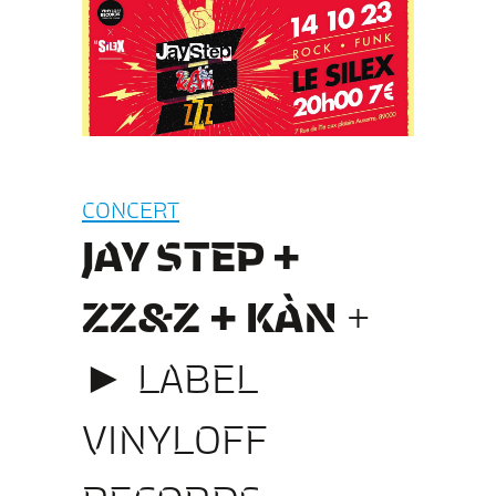
CONCERT
JAY STEP +
ZZ&Z + KÀN
+
► LABEL
VINYLOFF