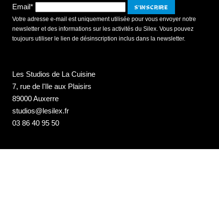
Email*
Votre adresse e-mail est uniquement utilisée pour vous envoyer notre
newsletter et des informations sur les activités du Silex. Vous pouvez
toujours utiliser le lien de désinscription inclus dans la newsletter.
Les Studios de La Cuisine
7, rue de l'Ile aux Plaisirs
89000 Auxerre
studios@lesilex.fr
03 86 40 95 50
NEWSLETTER DU SILEX +++
Email*
L'intégralité des événements culturels hors concerts, directement dans
votre boite mail (accompagnement artistique, ateliers et stages, spectacle
scolaires, documentaires et conférences, expos et café culturel, +++)