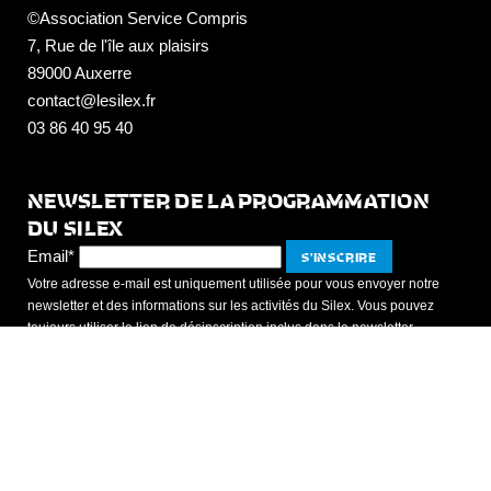
©Association Service Compris
7, Rue de l'île aux plaisirs
89000 Auxerre
contact@lesilex.fr
03 86 40 95 40
NEWSLETTER DE LA PROGRAMMATION
DU SILEX
Email*
Votre adresse e-mail est uniquement utilisée pour vous envoyer notre
newsletter et des informations sur les activités du Silex. Vous pouvez
toujours utiliser le lien de désinscription inclus dans la newsletter.
Les Studios de La Cuisine
7, rue de l'Ile aux Plaisirs
89000 Auxerre
studios@lesilex.fr