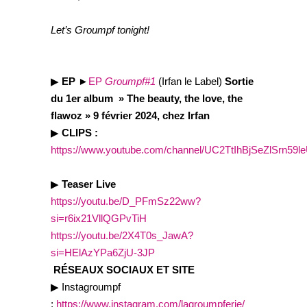
Let’s Groumpf tonight!
▶︎
EP
►
EP
Groumpf#1
(Irfan le Label)
Sortie
du 1er album » The beauty, the love, the
flawoz » 9 février 2024, chez Irfan
▶︎
CLIPS :
https://www.youtube.com/channel/UC2TtIhBjSeZlSrn59l
▶︎
Teaser Live
https://youtu.be/D_PFmSz22ww?
si=r6ix21VllQGPvTiH
https://youtu.be/2X4T0s_JawA?
si=HElAzYPa6ZjU-3JP
RÉSEAUX SOCIAUX
ET SITE
▶︎ Instagroumpf
:
https://www.instagram.com/lagroumpferie/