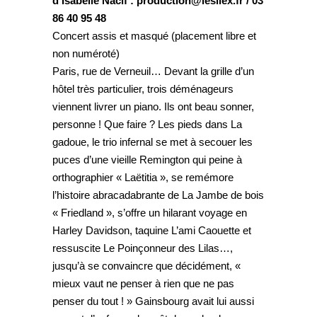
d’Isabelle Nacif : production@lesilex.fr / 03
86 40 95 48
Concert assis et masqué (placement libre et
non numéroté)
Paris, rue de Verneuil… Devant la grille d’un
hôtel très particulier, trois déménageurs
viennent livrer un piano. Ils ont beau sonner,
personne ! Que faire ? Les pieds dans La
gadoue, le trio infernal se met à secouer les
puces d’une vieille Remington qui peine à
orthographier « Laëtitia », se remémore
l’histoire abracadabrante de La Jambe de bois
« Friedland », s’offre un hilarant voyage en
Harley Davidson, taquine L’ami Caouette et
ressuscite Le Poinçonneur des Lilas…,
jusqu’à se convaincre que décidément, «
mieux vaut ne penser à rien que ne pas
penser du tout ! » Gainsbourg avait lui aussi