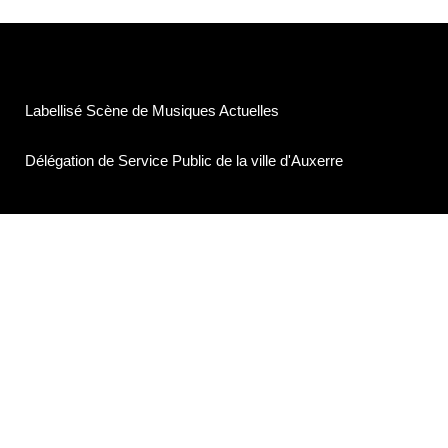
Labellisé Scène de Musiques Actuelles
Délégation de Service Public de la ville d'Auxerre
©Association Service Compris
7, Rue de l'île aux plaisirs
89000 Auxerre
contact@lesilex.fr
03 86 40 95 40