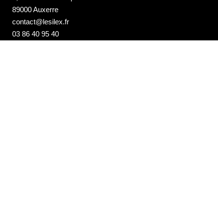
89000 Auxerre
contact@lesilex.fr
03 86 40 95 40
NEWSLETTER DE LA PROGRAMMATION
DU SILEX
Email*
Votre adresse e-mail est uniquement utilisée pour vous envoyer notre
newsletter et des informations sur les activités du Silex. Vous pouvez
toujours utiliser le lien de désinscription inclus dans la newsletter.
Les Studios de La Cuisine
7, rue de l'Ile aux Plaisirs
89000 Auxerre
studios@lesilex.fr
03 86 40 95 50