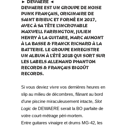
► DEWAERE ◄
DEWAERE EST UN GROUPE DE NOISE
PUNK FRANÇAIS, ORIGINAIRE DE
SAINT BRIEUC ET FORMÉ EN 2017,
AVEC À SA TÊTE L’INCROYABLE
MAXWELL FARRINGTON, JULIEN
HENRY À LA GUITARE, MARC AUMONT
À LA BASSE & FRANCK RICHARD À LA
BATTERIE. LE GROUPE ENREGISTRE
UN ALBUM À L’ÉTÉ 2018 QUI SORT SUR
LES LABELS ALLEMAND PHANTOM
RECORDS & FRANÇAIS BIGOÛT
RECORDS.
Si vous deviez vivre vos dernières heures en
slip au milieu de décombres, flânant au bord
d’une piscine miraculeusement intacte,
Slot
Logic
de DEWAERE serait la BO parfaite de
votre court-métrage péri-mortem.
Entre guitares vinaigre et drums MG-42, les