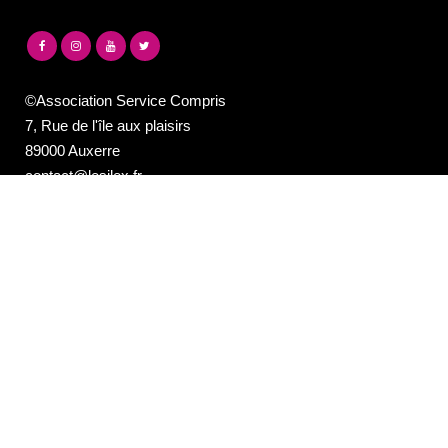
©Association Service Compris
7, Rue de l'île aux plaisirs
89000 Auxerre
contact@lesilex.fr
03 86 40 95 40
NEWSLETTER DE LA PROGRAMMATION
DU SILEX
Email*
Votre adresse e-mail est uniquement utilisée pour vous envoyer notre
newsletter et des informations sur les activités du Silex. Vous pouvez
toujours utiliser le lien de désinscription inclus dans la newsletter.