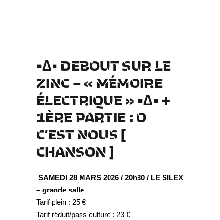
•∆• DEBOUT SUR LE
ZINC – « MÉMOIRE
ÉLECTRIQUE »
•∆• +
1ÈRE PARTIE : O
C’EST NOUS
[
CHANSON ]
SAMEDI 28 MARS 2026 / 20h30 / LE SILEX
– grande salle
Tarif plein : 25 €
Tarif réduit/pass culture : 23 €