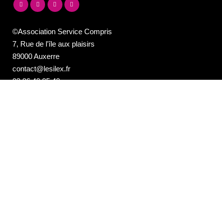
©Association Service Compris
7, Rue de l'île aux plaisirs
89000 Auxerre
contact@lesilex.fr
03 86 40 95 40
NEWSLETTER DE LA PROGRAMMATION
DU SILEX
Email*
Votre adresse e-mail est uniquement utilisée pour vous envoyer notre
newsletter et des informations sur les activités du Silex. Vous pouvez
toujours utiliser le lien de désinscription inclus dans la newsletter.
Les Studios de La Cuisine
7, rue de l'Ile aux Plaisirs