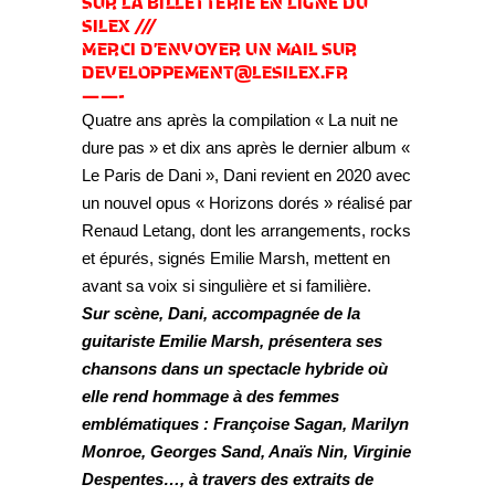
SUR LA BILLETTERIE EN LIGNE DU
SILEX ///
MERCI D’ENVOYER UN MAIL SUR
DEVELOPPEMENT@LESILEX.FR
——-
Quatre ans après la compilation « La nuit ne
dure pas » et dix ans après le dernier album «
Le Paris de Dani », Dani revient en 2020 avec
un nouvel opus « Horizons dorés » réalisé par
Renaud Letang, dont les arrangements, rocks
et épurés, signés Emilie Marsh, mettent en
avant sa voix si singulière et si familière.
Sur scène, Dani, accompagnée de la
guitariste Emilie Marsh, présentera ses
chansons dans un spectacle hybride où
elle rend hommage à des femmes
emblématiques : Françoise Sagan, Marilyn
Monroe, Georges Sand, Anaïs Nin, Virginie
Despentes…, à travers des extraits de