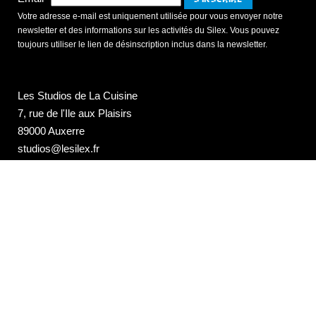
Votre adresse e-mail est uniquement utilisée pour vous envoyer notre
newsletter et des informations sur les activités du Silex. Vous pouvez
toujours utiliser le lien de désinscription inclus dans la newsletter.
Les Studios de La Cuisine
7, rue de l'Ile aux Plaisirs
89000 Auxerre
studios@lesilex.fr
03 86 40 95 50
NEWSLETTER DU SILEX +++
Email*
L'intégralité des événements culturels hors concerts, directement dans
votre boite mail (accompagnement artistique, ateliers et stages, spectacle
scolaires, documentaires et conférences, expos et café culturel, +++)