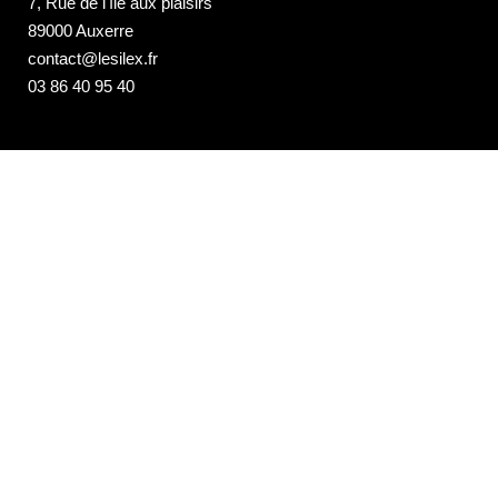
7, Rue de l'île aux plaisirs
89000 Auxerre
contact@lesilex.fr
03 86 40 95 40
NEWSLETTER DE LA PROGRAMMATION
DU SILEX
Email*
Votre adresse e-mail est uniquement utilisée pour vous envoyer notre
newsletter et des informations sur les activités du Silex. Vous pouvez
toujours utiliser le lien de désinscription inclus dans la newsletter.
Les Studios de La Cuisine
7, rue de l'Ile aux Plaisirs
89000 Auxerre
studios@lesilex.fr
03 86 40 95 50