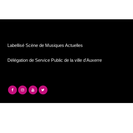
Labellisé Scène de Musiques Actuelles
Délégation de Service Public de la ville d'Auxerre
©Association Service Compris
7, Rue de l'île aux plaisirs
89000 Auxerre
contact@lesilex.fr