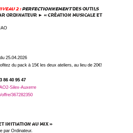
IVEAU 2 :
PERFECTIONNEMENT
DES OUTILS
PAR ORDINATEUR ► « CRÉATION MUSICALE ET
 MAO
 du 25.04.2026
ofitez du pack à 15€ les deux ateliers, au lieu de 20€!
3 86 40 95 47
MAO2-Silex-Auxerre
p/offre/367282350
T INITIATION AU MIX »
 par Ordinateur.