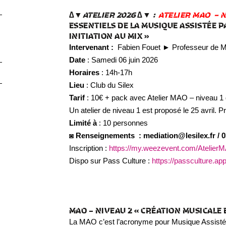
∆▼ATELIER 2026 ∆▼ :
ATELIER MAO – N
ESSENTIELS DE LA MUSIQUE ASSISTÉE 
INITIATION AU MIX »
Intervenant :
Fabien Fouet ► Professeur de
Date
: Samedi 06 juin 2026
Horaires
: 14h-17h
Lieu
: Club du Silex
Tarif
: 10€ + pack avec Atelier MAO – niveau 1
Un atelier de niveau 1 est proposé le 25 avril. Pr
Limité à
: 10 personnes
◙ Renseignements : mediation@lesilex.fr / 0
Inscription :
https://my.weezevent.com/Atelier
Dispo sur Pass Culture :
https://passculture.ap
MAO – NIVEAU 2 « CRÉATION MUSICALE E
La MAO c’est l’acronyme pour Musique Assistée