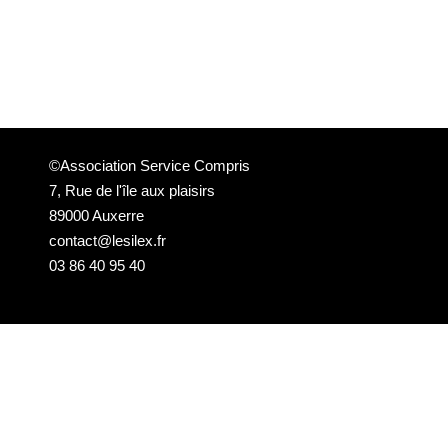
©Association Service Compris
7, Rue de l'île aux plaisirs
89000 Auxerre
contact@lesilex.fr
03 86 40 95 40
NEWSLETTER DE LA PROGRAMMATION
DU SILEX
Email*
Votre adresse e-mail est uniquement utilisée pour vous envoyer
notre newsletter et des informations sur les activités du Silex. Vous
pouvez toujours utiliser le lien de désinscription inclus dans la