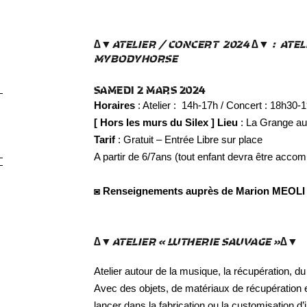
∆▼ATELIER / CONCERT 2024 ∆▼ : ATEL
MYBODYHORSE
SAMEDI 2 MARS 2024
Horaires
: Atelier : 14h-17h / Concert : 18h30-
[ Hors les murs du Silex ] Lieu
: La Grange au
Tarif
: Gratuit – Entrée Libre sur place
A partir de 6/7ans (tout enfant devra être acco
◙ Renseignements auprès de Marion MEOLI : m
∆▼
ATELIER « LUTHERIE SAUVAGE »
∆▼
Atelier autour de la musique, la récupération, du 
Avec des objets, de matériaux de récupération et
lancer dans la fabrication ou la customisation d