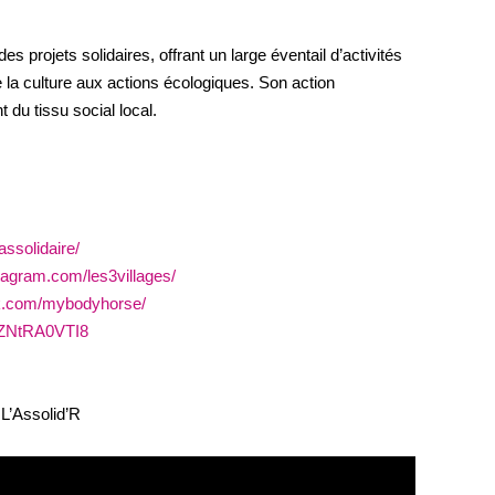
s projets solidaires, offrant un large éventail d’activités
e la culture aux actions écologiques. Son action
du tissu social local.
ssolidaire/
tagram.com/les3villages/
k.com/mybodyhorse/
FZNtRA0VTI8
 L’Assolid’R