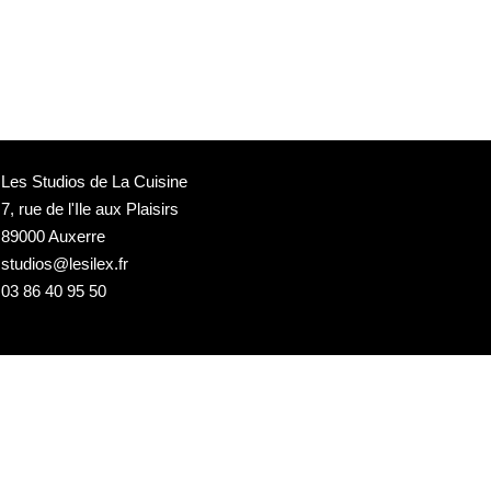
Les Studios de La Cuisine
7, rue de l'Ile aux Plaisirs
89000 Auxerre
studios@lesilex.fr
03 86 40 95 50
NEWSLETTER DU SILEX +++
Email*
L'intégralité des événements culturels hors concerts, directement
dans votre boite mail (accompagnement artistique, ateliers et stages,
spectacle scolaires, documentaires et conférences, expos et café
culturel, +++)