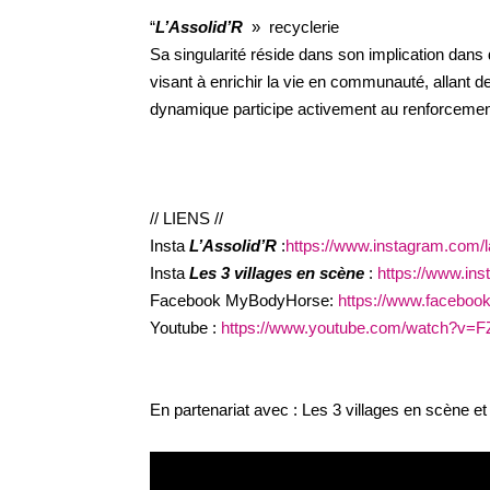
“
L’Assolid’R
» recyclerie
Sa singularité réside dans son implication dans de
visant à enrichir la vie en communauté, allant d
dynamique participe activement au renforcement 
// LIENS //
Insta
L’Assolid’R
:
https://www.instagram.com/la
Insta
Les 3 villages en scène
:
https://www.ins
Facebook MyBodyHorse:
https://www.faceboo
Youtube :
https://www.youtube.com/watch?v=
En partenariat avec : Les 3 villages en scène et