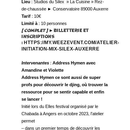
Lieu
: Studios du Silex » La Cuisine » Rez-
de-chaussée ► Conservatoire 89000 Auxerre
Tarif
: 10€
Limité à
: 10 personnes
[ COMPLET ]
►BILLETTERIE ET
INSCRIPTIONS
:
HTTPS://MY.WEEZEVENT.COM/ATELIER-
INITIATION-MIX-SILEX-AUXERRE
Intervenantes
:
Address Hymen avec
Amandine et Violette
Address Hymen ce sont aussi de super
profs pour découvrir le djing, où
trouver la
ressource pour se sentir capable et enfin
se lancer !
Initié lors du Elles festival organisé par le
Chabada à Angers en octobre 2023, l’atelier
permet
– dans un premier temps de découvrir les